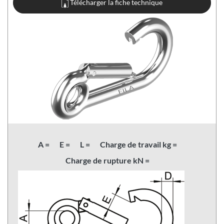
Télécharger la fiche technique
A =
E =
L =
Charge de travail kg =
Charge de rupture kN =