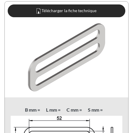
Télécharger la fiche technique
B mm =
L mm =
C mm =
S mm =