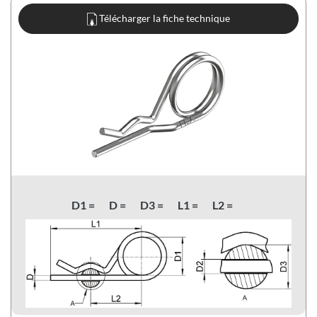
Télécharger la fiche technique
D1 =
D =
D3 =
L1 =
L2 =