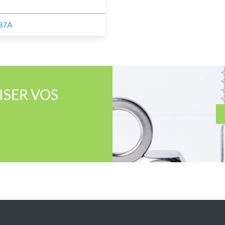
37A
SER​ VOS