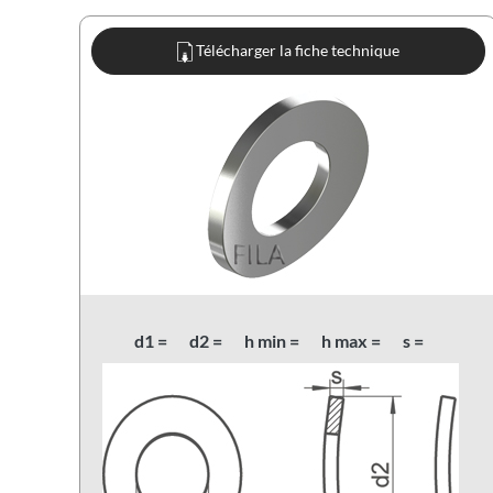
Télécharger la fiche technique
d1 =
d2 =
h min =
h max =
s =