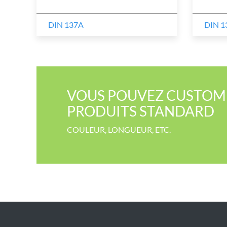
DIN 137A
DIN 1
VOUS POUVEZ CUSTOMI
PRODUITS STANDARD
COULEUR​, LONGUEUR, ETC.