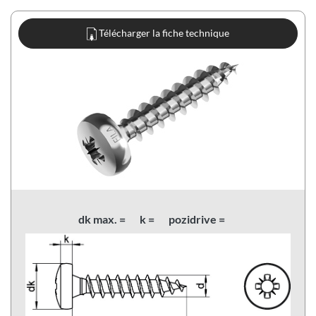
Télécharger la fiche technique
dk max. =
k =
pozidrive =