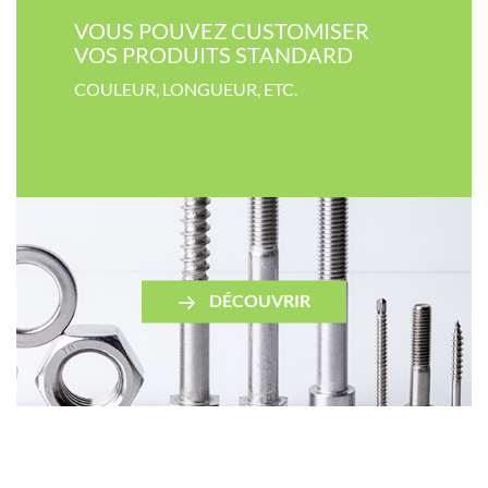
VOUS POUVEZ CUSTOMISER​
VOS PRODUITS STANDARD
COULEUR​, LONGUEUR, ETC.
DÉCOUVRIR