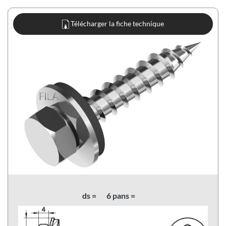
Télécharger la fiche technique
ds =
6 pans =