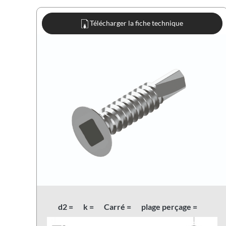
Télécharger la fiche technique
d2 =
k =
Carré =
plage perçage =