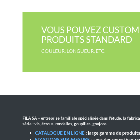
VOUS POUVEZ CUSTOMI
PRODUITS STANDARD
COULEUR​, LONGUEUR, ETC.
FILA SA – entreprise familiale spécialisée dans l’étude, la fabric
série : vis, écrous, rondelles, goupilles, goujons…
CATALOGUE EN LIGNE
: large gamme de produits
FIXATIONS SUR-MESURE
: avec des expertises p