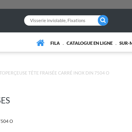
FILA
CATALOGUE EN LIGNE
SUR-
UTOPERÇEUSE TÊTE FRAISÉE CARRÉ INOX DIN 7504 O
SES
7504 O