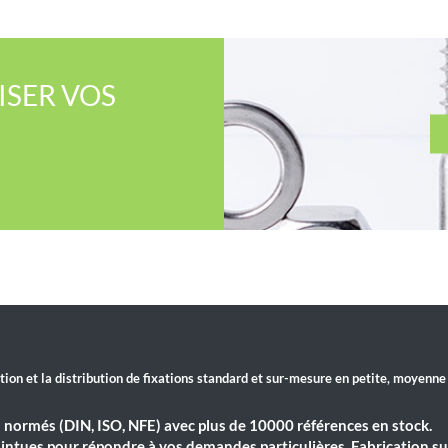
SER​ VOS
ation et la distribution de fixations standard et sur-mesure en petite, moyenne
 normés (DIN, ISO, NFE) avec plus de 10000 références en stock.
ointues pour répondre à vos demandes particulières. Fabrication su