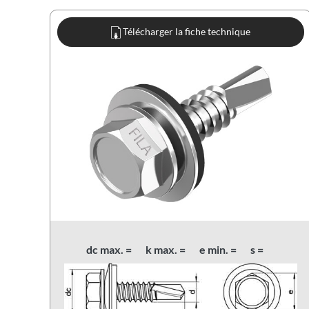
Télécharger la fiche technique
dc max. =
k max. =
e min. =
s =