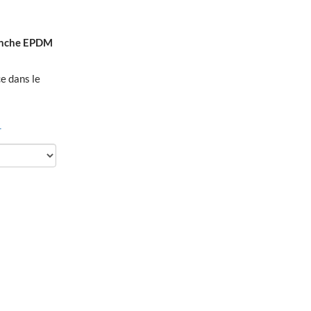
tanche EPDM
ce dans le
r