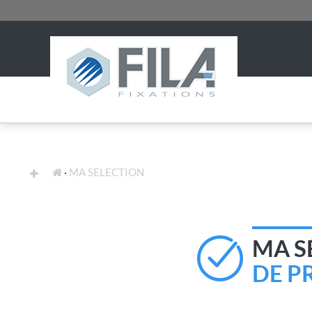
FIXATION STANDARD
EXPERTISES
MA SELECTION
MA S
DE P